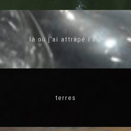
là où j'ai attrapé l'air
terres