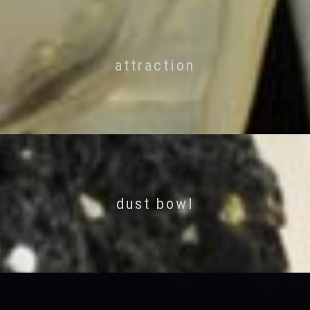
attraction
dust bowl