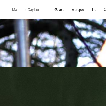
Mathilde Caylou
Œuvres
À propos
Bio
C