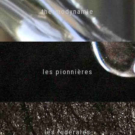
thermodynamie
les pionnières
les rudérales