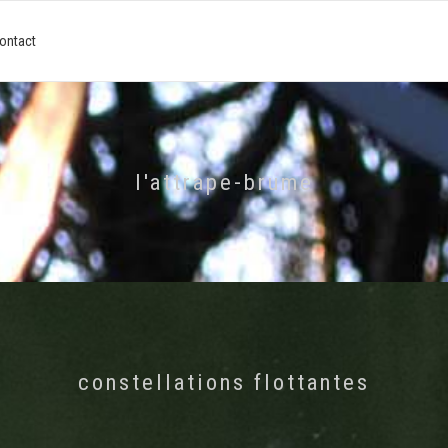
ontact
l'attrape-brume
constellations flottantes