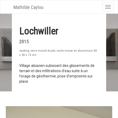
Mathilde Caylou
Toggle
naviga
Lochwiller
2015
casting, verre moulé et poli, socle mural en aluminium 82
x 26 x 12 cm
Village alsacien subissant des glissements de
terrain et des infiltrations d’eau suite à un
forage de géothermie, prise d’empreinte sur
place